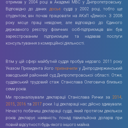
отримав у 2004 році в Академії МВС у Дніпропетровську.
Відповідно до даних
досьє
судді у 2002 році, тобто ще
студентом, він почав працювати на АКзП «Демос». З 2008
року місце праці невідоме, але відповідно до Єдиного
державного реєстру фізичних осіб-підприємців він був
зареєстрованим підприємцем та надавав послуги
консультування з комерційної діяльності.
Втім у цій сфері майбутній суддя пробув недовго. 2011 року
Указом Президента його
призначили
у Дніпродзержинський
заводський районний суд Дніпропетровської області. Отже,
суддівський трудовий стаж Станіслава Олеговича близько
семи років.
Ми проаналізували декларації Станіслава Рички за
2014
,
2015
,
2016
та
2017
роки. І ці декларації нас дійсно здивували.
Нечасто побачиш декларації судді, який протягом декількох
років декларує наявність понад півмільйона доларів при
повній відсутності будь-якого іншого майна.