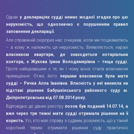
Однак
у деклараціях судді немає жодної згадки про цю
нерухомість, що однозначно є порушенням правил
заповнення декларації.
Але справжній сюрприз нас очікував, коли ми поцікавились
– а кому ж належить ця нерухомість. Виявляється, наразі
власником квартири, де знаходиться нотаріальна
контора, є Жукова Ірина Володимирівна – теща судді.
Проте найцікавішим є те, як і чому вона стала власником
приміщення. Отже, його
першим власником була мати
судді – Ричка Алла Іванівна. Власність у неї виникла на
підставі рішення Бабушкінського районного суду м.
Дніпропетровська від 07.08.2014 року.
Відповідно до даних реєстру
позов був поданий 14.07.14, а
вже через три тижні мати судді отримала рішення на її
користь.
Усі, хто має справу з судами, розуміють, що у такий
короткий термін отримати рішення суду практично