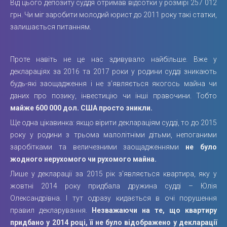
Від цього депозиту суддя отримав відсотки у розмірі 257 012
грн. Чи міг заробити молодий юрист до 2011 року такі статки,
залишається питанням.
Проте навіть не це нас здивувало найбільше. Вже у
деклараціях за 2016 та 2017 роки у родини судді зникають
будь-які заощадження і не з’являється якогось майна чи
даних про позику, інвестицію чи інші правочини. Тобто
майже 600 000 дол. США просто зникли.
Ще одна цікавинка: якщо вірити деклараціям судді, то до 2015
року у родини з трьома малолітніми дітьми, непоганими
заробітками та величезними заощадженнями
не було
жодного нерухомого чи рухомого майна.
Лише у декларації за 2015 рік з’являється квартира, яку у
жовтні 2014 року придбала дружина судді – Юлія
Олександрівна. І тут одразу кидається в очі порушення
правил декларування.
Незважаючи на те, що квартиру
придбано у 2014 році, її не було відображено у декларації