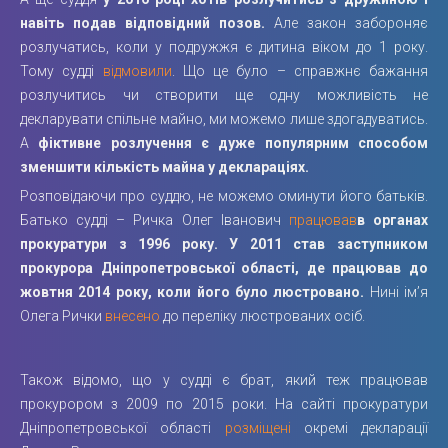
навіть подав відповідний позов.
Але закон забороняє
розлучатись, коли у подружжя є дитина віком до 1 року.
Тому судді
відмовили
. Що це було – справжнє бажання
розлучитись чи створити ще одну можливість не
декларувати спільне майно, ми можемо лише здогадуватись.
А
фіктивне розлучення є дуже популярним способом
зменшити кількість майна у деклараціях.
Розповідаючи про суддю, не можемо оминути його батьків.
Батько судді – Ричка Олег Іванович
працював
в органах
прокуратури з 1996 року. У 2011 став заступником
прокурора Дніпропетровської області, де працював до
жовтня 2014 року, коли його було люстровано.
Нині ім’я
Олега Рички
внесено
до переліку люстрованих осіб.
Також відомо, що у судді є брат, який теж працював
прокурором з 2009 по 2015 роки. На сайті прокуратури
Дніпропетровської області
розміщені
окремі декларації