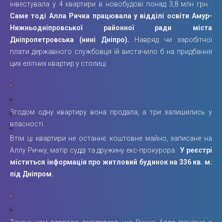
інвестувала у 4 квартири в новобудові понад 3,8 млн грн .
Саме тоді Алла Ричка працювала у відділі освіти Амур-
Нижньодніпровської районної ради міста
Дніпропетровська (нині Дніпро).
Навряд чи заробітної
плати державного службовця їй вистачило б на придбання
цих елітних квартир у столиці.
Згодом одну квартиру вона продала, а три залишились у
власності.
Втім ці квартири не останнє коштовне майно, записане на
Аллу Ричку, матір судді та дружину екс-прокурора.
У реєстрі
міститься інформація про житловий будинок на 336 кв. м.
під Дніпром.