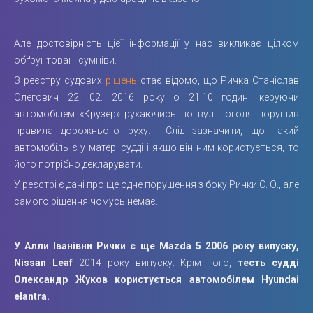
Але достовірність цієї інформації у нас викликає цілком
обґрунтовані сумніви.
З реєстру судових
рішень
стає відомо, що Ричка Станіслав
Олегович 22. 02. 2016 року о 21:10 годині керуючи
автомобілем «Крузер» рухаючись по вул. Гоголя порушив
правила дорожнього руху. Слід зазначити, що такий
автомобіль є у матері судді і якщо він ним користується, то
його потрібно декларувати.
У реєстрі є дані про ще одне порушення з боку Рички С. О., але
самого рішення чомусь немає.
У Алли Іванівни Рички є ще Mazda 5 2006 року випуску,
Nissan Leaf
2014 року випуску. Крім того,
тесть судді
Олександр Жуков користується автомобілем Hyundai
elantra.