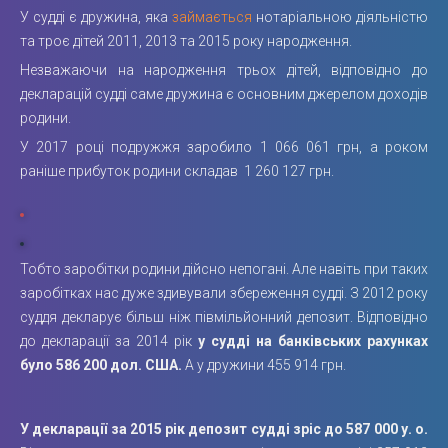
У судді є дружина, яка
займається
нотаріальною діяльністю
та троє дітей 2011, 2013 та 2015 року народження.
Незважаючи на народження трьох дітей, відповідно до
декларацій судді саме дружина є основним джерелом доходів
родини.
У 2017 році подружжя заробило 1 066 061 грн, а роком
раніше прибуток родини складав 1 260 127 грн.
Тобто заробітки родини дійсно непогані. Але навіть при таких
заробітках нас дуже здивували збереження судді. З 2012 року
суддя декларує більш ніж півмільйонний депозит. Відповідно
до декларації за 2014 рік
у судді на банківських рахунках
було 586 200 дол. США.
А у дружини 455 914 грн.
У декларації за 2015 рік депозит судді зріс до 587 000 у. о.