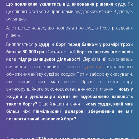
що покликана ухилитись від виконання рішення суду.
Як
це співвідноситься з правилами суддівської етики? Відповідь
очевидна.
Але і це ще не все, що розповів про суддю Реєстр судових
рішень.
Виявляється
у судді є борг перед банком у розмірі трохи
більше 80 000 грн.
Очевидно, цей
борг тягнеться ще з часів
його підприємницької діяльності.
Державний виконавець
виявився наполегливим і навіть
домігся
тимчасового
обмеження виїзду судді за кордон Потім заборону скасували,
але такий факт мав місце. Проте з точки зору
антикорупційного законодавства виникає питання –
чому у
жодній з декларацій судді не відображено наявність
такого боргу?
Є ще й інше питання –
чому суддя, який мав
більш ніж півмільйонні доларові збереження не міг
погасити такий невеликий борг?
А ще суддя
у 2016 році хотів розлучитись з дружиною і