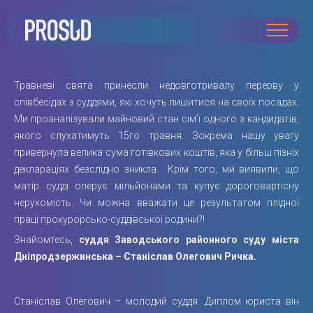
Травневі свята принесли недовготривалу перерву у
співбесідах з суддями, які хочуть лишитися на своїх посадах.
Ми проаналізували майновий стан сім’ї одного з кандидатів,
якого слухатимуть 15го травня. Зокрема нашу увагу
привернула велика сума готівкових коштів, яка у більш пізніх
деклараціях безслідно зникла. Крім того, ми виявили, що
матір судді оперує мільйонами та купує дороговартісну
нерухомість. Чи можна вважати це результатом плідної
праці прокурорсько-суддівської родини?!
Знайомтесь,
суддя Заводського районного суду міста
Дніпродзержинська – Станіслав Олегович Ричка.
Станіслав Олегович – молодий суддя. Диплом юриста він