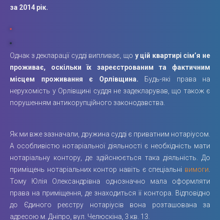
за 2014 рік.
Однак з декларації судді випливає, що
у цій квартирі сім’я не
проживає, оскільки їх зареєстрованим та фактичним
місцем проживання є Орлівщина.
Будь-які права на
нерухомість у Орлівщині суддя не задекларував, що також є
порушенням антикорупційного законодавства.
Як ми вже зазначали, дружина судді є приватним нотаріусом.
А особливістю нотаріальної діяльності є необхідність мати
нотаріальну контору, де здійснюється така діяльність. До
приміщень нотаріальних контор навіть є спеціальні
вимоги
.
Тому Юлія Олександрівна однозначно мала оформляти
права на приміщення, де знаходиться її контора. Відповідно
до Єдиного реєстру нотаріусів вона розташована за
адресою м. Дніпро, вул. Челюскіна, 3 кв. 13.