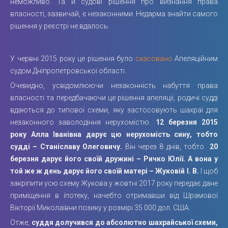
неможливо. Та й судові рішення про визнання права
власності, зазвичай, є незаконними. Недарма знайти самого
рішення у реєстрі не вдалось.
У червні 2015 року це рішення було
скасовано
Апеляційним
судом Дніпропетровської області.
Очевидно, усвідомлюючи незаконність набуття права
власності та передбачаючи це рішення апеляції, родичі судді
вдаються до типової схеми, яку застосовують шахраї для
незаконного заволодіння нерухомістю.
12 березня 2015
року Алла Іванівна дарує цю нерухомість сину, тобто
судді – Станіславу Олеговичу.
Він через 8 днів, тобто
20
березня дарує його своїй дружині – Ричко Юлії. А вона у
той же ж день дарує його своїй матері – Жуковій І. В.
І щоб
закріпити усю схему Жукова у жовтні 2017 року передає дане
приміщення в іпотеку, начебто отримавши від Шрамової
Вікторії Миколаївни позику у розмірі 35 000 дол. США.
Отже,
суддя долучився до абсолютно шахрайської схеми,