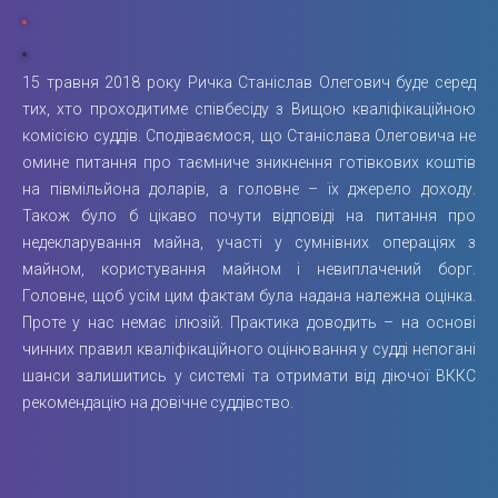
15 травня 2018 року Ричка Станіслав Олегович буде серед
тих, хто проходитиме співбесіду з Вищою кваліфікаційною
комісією суддів. Сподіваємося, що Станіслава Олеговича не
омине питання про таємниче зникнення готівкових коштів
на півмільйона доларів, а головне – їх джерело доходу.
Також було б цікаво почути відповіді на питання про
недекларування майна, участі у сумнівних операціях з
майном, користування майном і невиплачений борг.
Головне, щоб усім цим фактам була надана належна оцінка.
Проте у нас немає ілюзій. Практика доводить – на основі
чинних правил кваліфікаційного оцінювання у судді непогані
шанси залишитись у системі та отримати від діючої ВККС
рекомендацію на довічне суддівство.