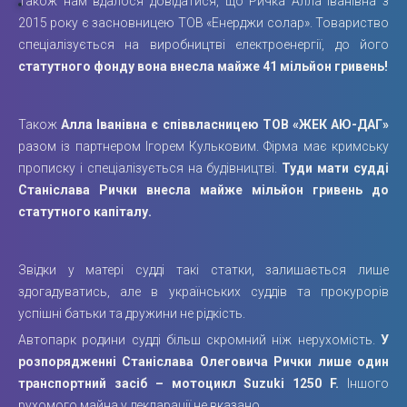
Також нам вдалося довідатися, що Ричка Алла Іванівна з
2015 року є засновницею ТОВ «Енерджи солар». Товариство
спеціалізується на виробництві електроенергії, до його
статутного фонду вона внесла майже 41 мільйон гривень!
Також
Алла Іванівна є співвласницею ТОВ «ЖЕК АЮ-ДАГ»
разом із партнером Ігорем Кульковим. Фірма має кримську
прописку і спеціалізується на будівництві.
Туди мати судді
Станіслава Рички внесла майже мільйон гривень до
статутного капіталу.
Звідки у матері судді такі статки, залишається лише
здогадуватись, але в українських суддів та прокурорів
успішні батьки та дружини не рідкість.
Автопарк родини судді більш скромний ніж нерухомість.
У
розпорядженні Станіслава Олеговича Рички лише один
транспортний засіб – мотоцикл Suzuki 1250 F.
Іншого
рухомого майна у декларації не вказано.